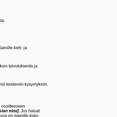
ta.
sille kieli- ja
kuin taivutuksesta ja
imiä koskeviin kysymyksiin.
a osoitteeseen
stan nimi]
. Jos haluat
assa on mainittu koko