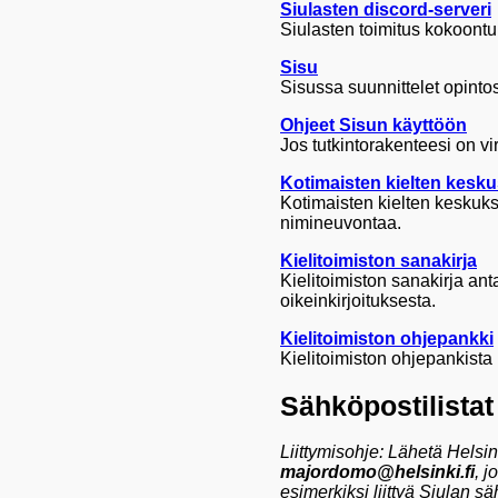
Siulasten discord-serveri
Siulasten toimitus kokoontuu
Sisu
Sisussa suunnittelet opintosi
Ohjeet Sisun käyttöön
Jos tutkintorakenteesi on vir
Kotimaisten kielten kesk
Kotimaisten kielten keskukse
nimineuvontaa.
Kielitoimiston sanakirja
Kielitoimiston sanakirja ant
oikeinkirjoituksesta.
Kielitoimiston ohjepankki
Kielitoimiston ohjepankista 
Sähköpostilistat
Liittymisohje: Lähetä Helsin
majordomo@helsinki.fi
, j
esimerkiksi liittyä Siulan sä