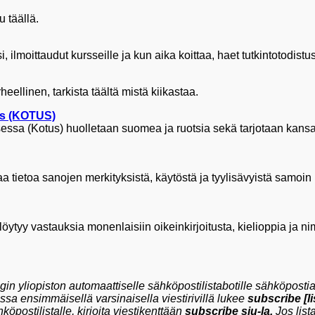
 täällä.
, ilmoittaudut kursseille ja kun aika koittaa, haet tutkintotodistus
heellinen, tarkista täältä mistä kiikastaa.
us (KOTUS)
ssa (Kotus) huolletaan suomea ja ruotsia sekä tarjotaan kansalai
aa tietoa sanojen merkityksistä, käytöstä ja tyylisävyistä samoin 
löytyy vastauksia monenlaisiin oikeinkirjoitusta, kielioppia ja n
gin yliopiston automaattiselle sähköpostilistabotille sähköposti
ossa ensimmäisellä varsinaisella viestirivillä lukee
subscribe [li
hköpostilistalle, kirjoita viestikenttään
subscribe siu-la
.
Jos list