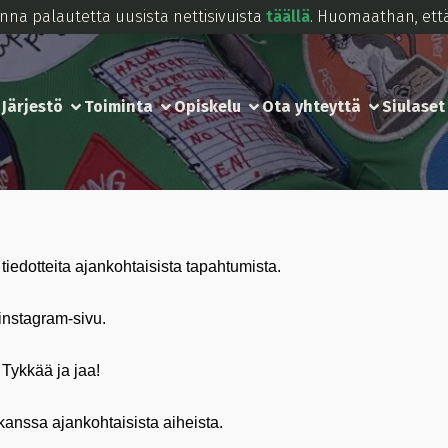
Anna palautetta uusista nettisivuista
täällä
. Huomaathan, että
Järjestö
Toiminta
Opiskelu
Ota yhteyttä
Siulaset
tiedotteita ajankohtaisista tapahtumista.
instagram-sivu.
Tykkää ja jaa!
kanssa ajankohtaisista aiheista.