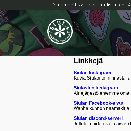
Siulan nettisivut ovat uudistuneet. 
Linkkejä
Siulan Instagram
Kuvia Siulan toiminnasta ja 
Siulasten Instagram
Ainejärjestölehtemme oma 
Siulan Facebook-sivut
Wanha kunnon naamakirja. 
Siulan discord-serveri
Juttele muiden siulalaisten 