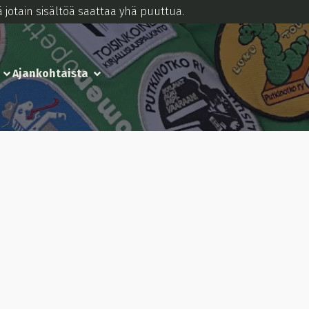
 jotain sisältöä saattaa yhä puuttua.
Ajankohtaista