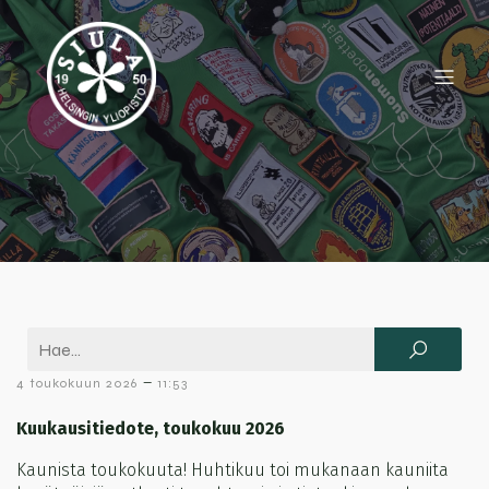
–
4 toukokuun 2026
11:53
Kuukausitiedote, toukokuu 2026
Kaunista toukokuuta! Huhtikuu toi mukanaan kauniita