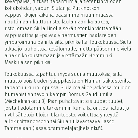
kevätpäiviä, rutkasti tapahtumia ja tietenkin vuoden
kohokohdan, vapun! Siulan ja Putkinotkon
vappuviikkojen aikana pääsimme muun muassa
nauttimaan kulttuurista, laulamaan karaokea,
risteilemään Siula Linella sekä tietenkin viettämään
vappuaattoa ja -päivää vihermustien haalareiden
ympäröimänä perinteisillä piknikeillä. Toukokuussa Siula
alkaa jo rauhoittua kesälomalle, mutta pääsemme vielä
ainakin kokoustamaan ja viettämään Hemminki
Maskulaisen piknikiä.
Toukokuussa tapahtuu myös suuria muutoksia, sillä
muutto pois Uuden ylioppilastalon Humanistiklusterilta
tapahtuu kuun lopussa. Siula majailee jatkossa muiden
humanistien tavoin Kampin Domus Gaudiumilla
(Mechelininkatu 3). Pian puhaltavat siis uudet tuulet,
joista tiedotamme tarkemmin kun aika on. Jos haluat jo
nyt lisätietoja tilojen tilanteesta, voit ottaa yhteyttä
allekirjoittaneeseen tai Siulan tilavastaava Lasse
Tammelaan (lasse.p.tammela[at]helsinki.fi).