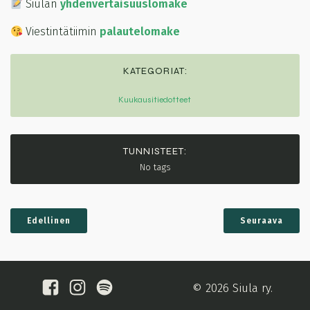
Siulan
yhdenvertaisuuslomake
Viestintätiimin
palautelomake
KATEGORIAT:
Kuukausitiedotteet
TUNNISTEET:
No tags
Edellinen
Seuraava
© 2026 Siula ry.