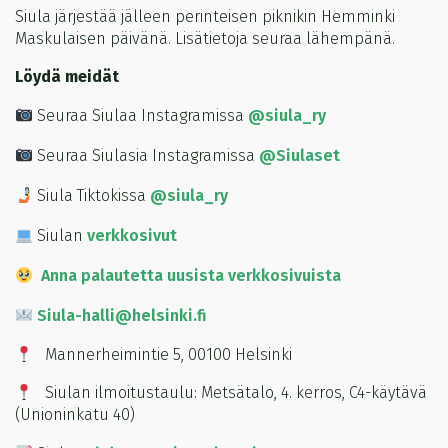
Siula järjestää jälleen perinteisen piknikin Hemminki
Maskulaisen päivänä. Lisätietoja seuraa lähempänä.
Löydä meidät
Seuraa Siulaa Instagramissa
@siula_ry
Seuraa Siulasia Instagramissa
@Siulaset
Siula Tiktokissa
@siula_ry
Siulan
verkkosivut
Anna palautetta uusista verkkosivuista
Siula-halli@helsinki.fi
Mannerheimintie 5, 00100 Helsinki
Siulan ilmoitustaulu: Metsätalo, 4. kerros, C4-käytävä
(Unioninkatu 40)